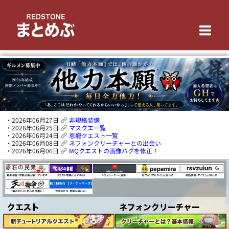
内
Main
容
を
Men
ス
キ
ッ
プ
・2026年06月27日
非規格装備
・2026年06月25日
マスクエ一覧
・2026年06月24日
恩寵クエスト一覧
・2026年06月08日
ネフォンクリーチャーとの出会い
・2026年06月06日
MQクエストの画像バグを修正！