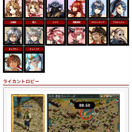
光奏師
獣人
メイド
黒魔術師
マスケッティア
アルケミスト
キャプテン
キャノニア
ライカントロピー