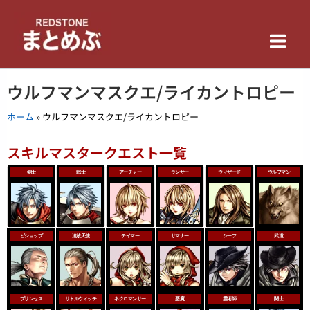
内
Main
容
を
Men
ス
キ
ウルフマンマスクエ/ライカントロピー
ッ
プ
ホーム
»
ウルフマンマスクエ/ライカントロピー
スキルマスタークエスト一覧
剣士
戦士
アーチャー
ランサー
ウィザード
ウルフマン
ビショップ
追放天使
テイマー
サマナー
シーフ
武道
プリンセス
リトルウィッチ
ネクロマンサー
悪魔
霊術師
闘士