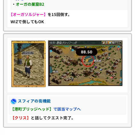
・
オーガの巣窟B2
【オーガソルジャー】
を15回倒す。
WIZで倒してもOK
スフィアの街機能
【港町ブリッジヘッド】
で該当マップへ
【クリス】
と話してクエスト完了。