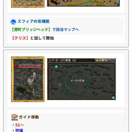
スフィアの街機能
【港町ブリッジヘッド】
で該当マップへ
【クリス】
と話して開始
ガイド移動
・
51〜
・
狩場