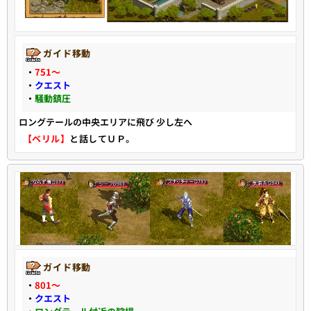
ガイド移動
・
751〜
・
クエスト
・
騒動鎮圧
ロングテールの中央エリアに飛び 少し左へ
【ベリル】
と話してＵＰ。
ガイド移動
・
801〜
・
クエスト