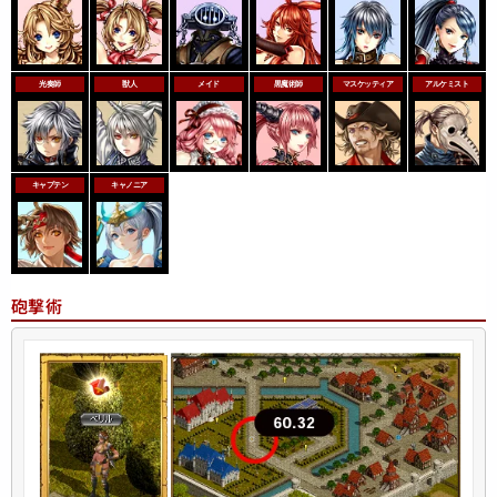
光奏師
獣人
メイド
黒魔術師
マスケッティア
アルケミスト
キャプテン
キャノニア
砲撃術