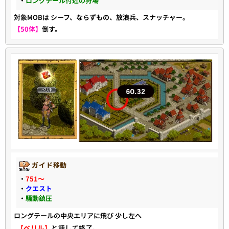
・
ロングテール付近の狩場
対象MOBは シーフ、ならずもの、放浪兵、スナッチャー。
【50体】
倒す。
ガイド移動
・
751〜
・
クエスト
・
騒動鎮圧
ロングテールの中央エリアに飛び 少し左へ
【ベリル】
と話して終了。