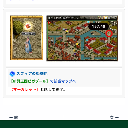
スフィアの街機能
【新興王国ビガプール】
で該当マップへ
【マーガレット】
と話して終了。
前
次