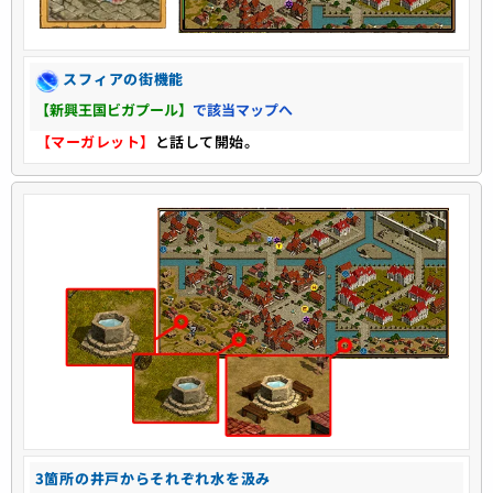
スフィアの街機能
【新興王国ビガプール】
で該当マップへ
【マーガレット】
と話して開始。
3箇所の井戸からそれぞれ水を汲み