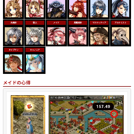
光奏師
獣人
メイド
黒魔術師
マスケッティア
アルケミスト
キャプテン
キャノニア
メイドの心得