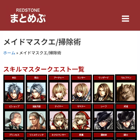
内
Main
容
を
Men
ス
キ
メイドマスクエ/掃除術
ッ
プ
ホーム
»
メイドマスクエ/掃除術
スキルマスタークエスト一覧
剣士
戦士
アーチャー
ランサー
ウィザード
ウルフマン
ビショップ
追放天使
テイマー
サマナー
シーフ
武道
プリンセス
リトルウィッチ
ネクロマンサー
悪魔
霊術師
闘士