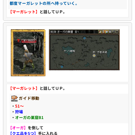
都度マーガレットの所へ持っていく。
【マーガレット】
と話してＵＰ。
【マーガレット】
と話してＵＰ。
ガイド移動
・
51〜
・
狩場
・
オーガの巣窟B1
【オーガ】
を倒して
【クエ品を5つ】
手に入れる