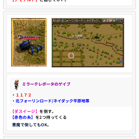
ミラーテレポータのゲイブ
・
１１７２
・
北フォーリンロード/ネイダック平原地帯
【ダスイージ】
を倒す。
【赤色の糸】
を2つ持ってくる
悪魔で倒してもOK。