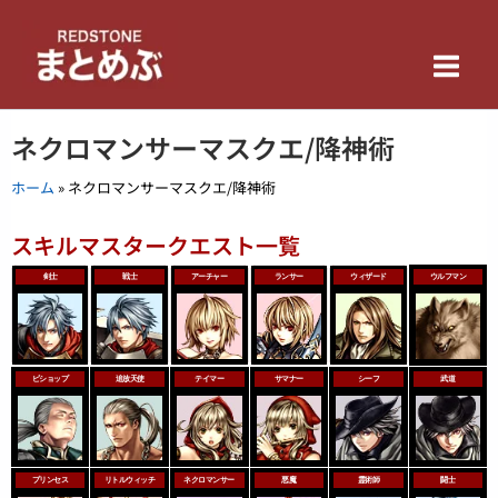
内
Main
容
を
Men
ス
キ
ネクロマンサーマスクエ/降神術
ッ
プ
ホーム
»
ネクロマンサーマスクエ/降神術
スキルマスタークエスト一覧
剣士
戦士
アーチャー
ランサー
ウィザード
ウルフマン
ビショップ
追放天使
テイマー
サマナー
シーフ
武道
プリンセス
リトルウィッチ
ネクロマンサー
悪魔
霊術師
闘士