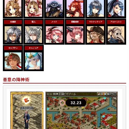
光奏師
獣人
メイド
黒魔術師
マスケッティア
アルケミスト
キャプテン
キャノニア
善意の降神術