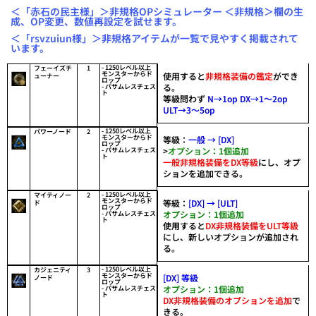
＜「赤石の民主様」＞非規格OPシミュレーター ＜非規格＞欄の生
成、OP変更、数値再設定を試せます。
＜「rsvzuiun様」＞非規格アイテムが一覧で見やすく掲載されて
います。
- 1250レベル以上
フェーイズチ
1
モンスターからド
使用すると
非規格装備の鑑定
ができ
ューナー
ロップ
る。
- パサムレスチェス
ト
等級問わず
N→1op
DX→1〜2op
ULT→3〜5op
- 1250レベル以上
パワーノード
2
モンスターからド
等級：
一般 → [DX]
ロップ
>
オプション：1個追加
- パサムレスチェス
ト
一般非規格装備をDX等級
にし、オプ
ションを追加できる。
- 1250レベル以上
マイティノー
2
モンスターからド
等級：
[DX] → [ULT]
ド
ロップ
オプション：1個追加
- パサムレスチェス
ト
使用すると
DX非規格装備をULT等級
にし、新しいオプションが追加され
る。
- 1250レベル以上
カジェニティ
3
モンスターからド
[DX] 等級
ノード
ロップ
オプション：1個追加
- パサムレスチェス
ト
DX非規格装備のオプションを追加
で
きる。