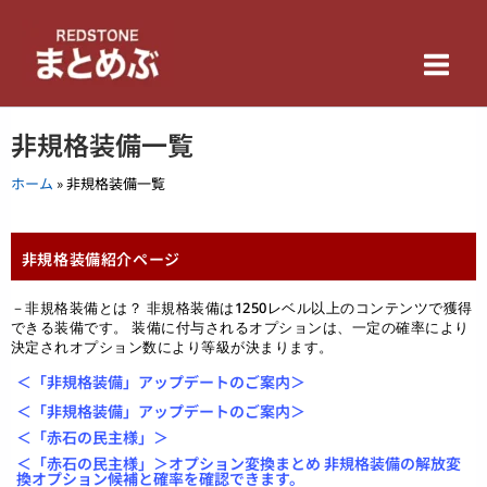
内
Main
容
を
Men
ス
キ
非規格装備一覧
ッ
プ
ホーム
»
非規格装備一覧
非規格装備紹介ページ
－非規格装備とは？ 非規格装備は1250レベル以上のコンテンツで獲得
できる装備です。 装備に付与されるオプションは、一定の確率により
決定されオプション数により等級が決まります。
＜「非規格装備」アップデートのご案内＞
＜「非規格装備」アップデートのご案内＞
＜「赤石の民主様」＞
＜「赤石の民主様」＞オプション変換まとめ 非規格装備の解放変
換オプション候補と確率を確認できます。