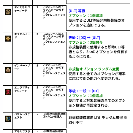
- 1250レベル以上
ディスモルジ
3
モンスターからド
[ULT] 等級
ャーノード
ロップ
オプション：1個追加
- パサムレスチェス
ト
使用するとULT等級非規格装備のオ
プションを追加できる。
- 1250レベル以上
エクセルノー
3
モンスターからド
等級：[DX] → [ULT]
ド
ロップ
オプション：3個付与
- パサムレスチェス
ト
非規格装備に使用すると即時ULT等
級となり、3つのオプションを保有す
るようになる。
- 1250レベル以上
インバートノ
5
モンスターからド
非規格オプション ランダム変更
ード
ロップ
使用すると全てのオプションが確率
- パサムレスチェス
ト
に応じて別の能力へ変更される。
- 1250レベル以上
エニグマティ
5
モンスターからド
等級：一般 → [DX]
ックノード
ロップ
オプション：1個追加
- パサムレスチェス
ト
使用すると対象装備の全てのオプシ
ョン数値が再設定される。
- 非規格装備関連商
パサムレスチ
-
店NPCから購入
非規格装備専用財貨 ランダム獲得 ※
ェスト
取引不可
- 非規格装備分解
アモルフスダ
-