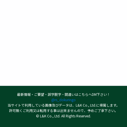
最新情報・ご要望・誤字脱字・間違いはこちらへDM下さい！
@rs_dokuringo
当サイトで利用している画像及びデータは、L&K Co., Ltd.に帰属します。
許可無くご利用又は転用する事は出来ませんので、予めご了承下さい。
© L&K Co., Ltd. All Rights Reserved.