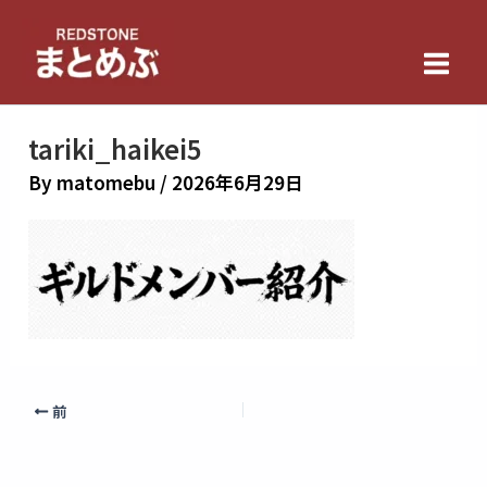
内
Main
容
Men
を
ス
キ
tariki_haikei5
ッ
By
matomebu
/
2026年6月29日
プ
前