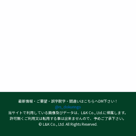
最新情報・ご要望・誤字脱字・間違いはこちらへDM下さい！
@rs_dokuringo
当サイトで利用している画像及びデータは、L&K Co., Ltd.に帰属します。
許可無くご利用又は転用する事は出来ませんので、予めご了承下さい。
© L&K Co., Ltd. All Rights Reserved.