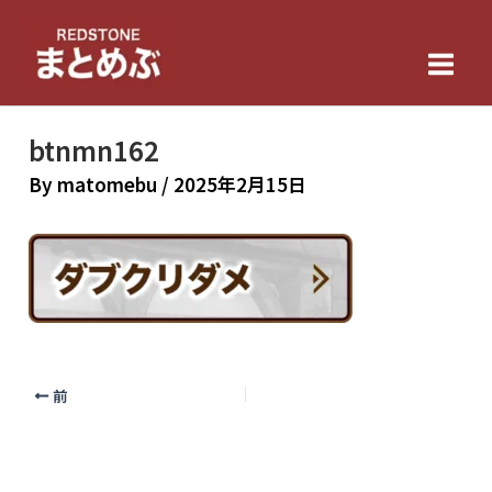
内
Main
容
Men
を
ス
キ
btnmn162
ッ
By
matomebu
/
2025年2月15日
プ
前