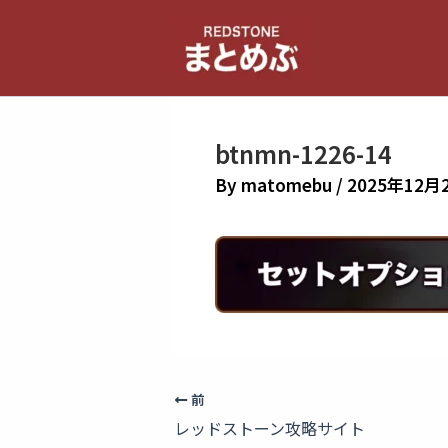
内
容
を
ス
キ
btnmn-1226-14
ッ
プ
By
matomebu
/
2025年12月
前
レッドストーン攻略サイト