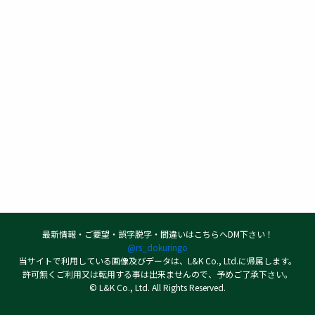
最新情報・ご要望・誤字脱字・間違いはこちらへDM下さい！
@rs_dokuringo
当サイトで利用している画像及びデータは、L&K Co., Ltd.に帰属します。
許可無くご利用又は転用する事は出来ませんので、予めご了承下さい。
© L&K Co., Ltd. All Rights Reserved.