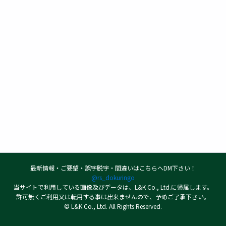
最新情報・ご要望・誤字脱字・間違いはこちらへDM下さい！
@rs_dokuringo
当サイトで利用している画像及びデータは、L&K Co., Ltd.に帰属します。
許可無くご利用又は転用する事は出来ませんので、予めご了承下さい。
© L&K Co., Ltd. All Rights Reserved.