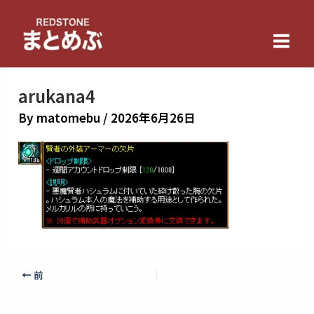
内
Main
容
Men
を
ス
キ
arukana4
ッ
By
matomebu
/
2026年6月26日
プ
前