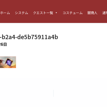
ホーム
システム
クエスト一覧
コスチューム
闇商人
通
a-b2a4-de5b75911a4b
26日