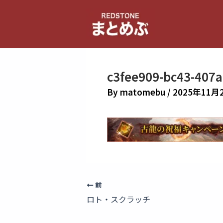
内
容
を
ス
キ
c3fee909-bc43-407
ッ
プ
By
matomebu
/
2025年11月
前
ロト・スクラッチ