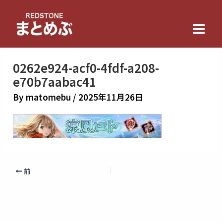
内
Main
容
Men
を
ス
キ
0262e924-acf0-4fdf-a208-
ッ
e70b7aabac41
プ
By
matomebu
/
2025年11月26日
前