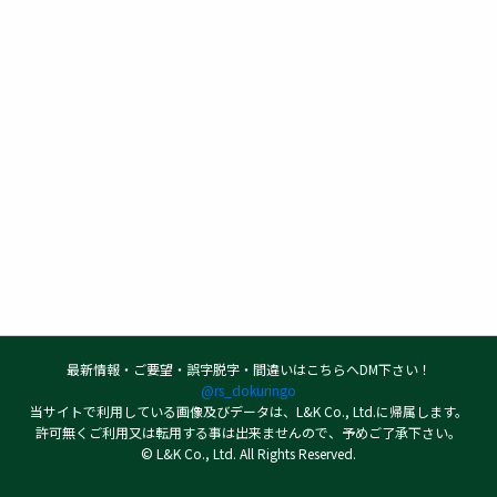
最新情報・ご要望・誤字脱字・間違いはこちらへDM下さい！
@rs_dokuringo
当サイトで利用している画像及びデータは、L&K Co., Ltd.に帰属します。
許可無くご利用又は転用する事は出来ませんので、予めご了承下さい。
© L&K Co., Ltd. All Rights Reserved.