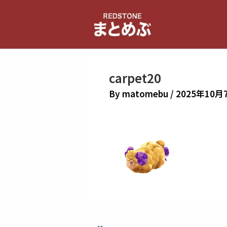
内
容
を
ス
キ
carpet20
ッ
プ
By
matomebu
/
2025年10月