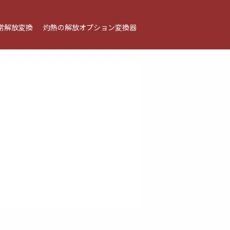
常解放変換
灼熱の解放オプション変換器