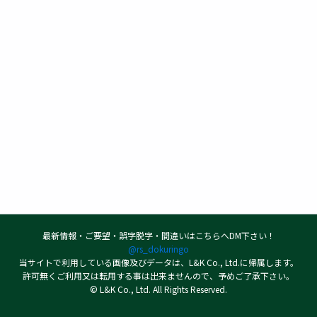
最新情報・ご要望・誤字脱字・間違いはこちらへDM下さい！
@rs_dokuringo
当サイトで利用している画像及びデータは、L&K Co., Ltd.に帰属します。
許可無くご利用又は転用する事は出来ませんので、予めご了承下さい。
© L&K Co., Ltd. All Rights Reserved.