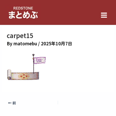
内
Main
容
Men
を
ス
キ
carpet15
ッ
By
matomebu
/
2025年10月7日
プ
前