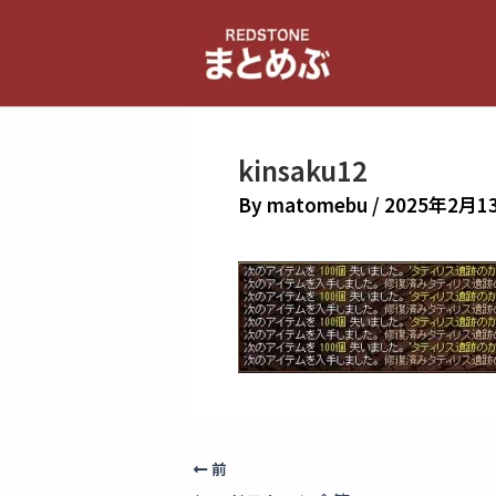
内
容
を
ス
キ
kinsaku12
ッ
プ
By
matomebu
/
2025年2月1
前