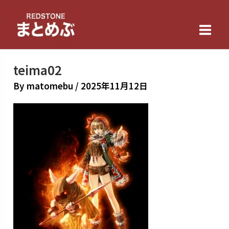
内
Main
容
Men
を
ス
キ
teima02
ッ
By
matomebu
/
2025年11月12日
プ