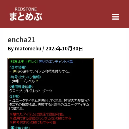
内
Main
容
Men
を
ス
キ
encha21
ッ
By
matomebu
/
2025年10月30日
プ