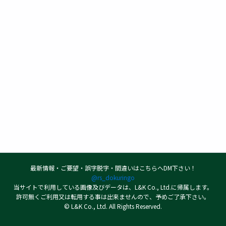
最新情報・ご要望・誤字脱字・間違いはこちらへDM下さい！
@rs_dokuringo
当サイトで利用している画像及びデータは、L&K Co., Ltd.に帰属します。
許可無くご利用又は転用する事は出来ませんので、予めご了承下さい。
© L&K Co., Ltd. All Rights Reserved.