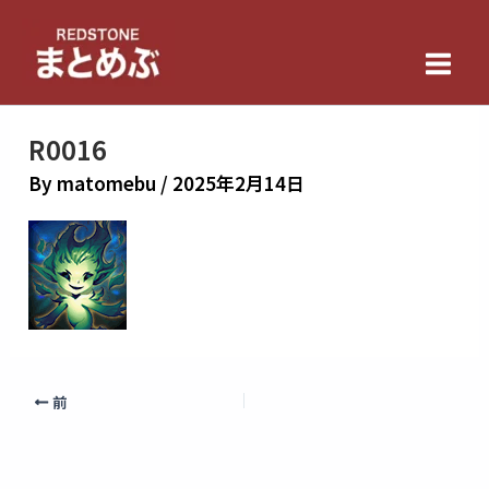
内
Main
容
Men
を
ス
キ
R0016
ッ
By
matomebu
/
2025年2月14日
プ
前