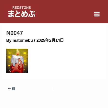
内
Main
容
Men
を
ス
キ
N0047
ッ
By
matomebu
/
2025年2月14日
プ
前