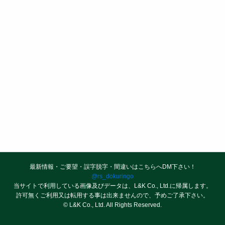
最新情報・ご要望・誤字脱字・間違いはこちらへDM下さい！
@rs_dokuringo
当サイトで利用している画像及びデータは、L&K Co., Ltd.に帰属します。
許可無くご利用又は転用する事は出来ませんので、予めご了承下さい。
© L&K Co., Ltd. All Rights Reserved.