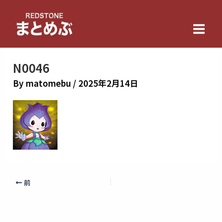
内
Main
容
Men
を
ス
キ
N0046
ッ
By
matomebu
/
2025年2月14日
プ
前