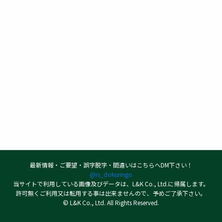
最新情報・ご要望・誤字脱字・間違いはこちらへDM下さい！
@rs_dokuringo
当サイトで利用している画像及びデータは、L&K Co., Ltd.に帰属します。
許可無くご利用又は転用する事は出来ませんので、予めご了承下さい。
© L&K Co., Ltd. All Rights Reserved.