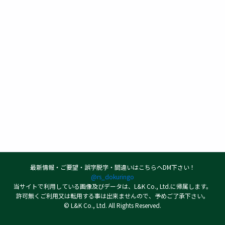
最新情報・ご要望・誤字脱字・間違いはこちらへDM下さい！
@rs_dokuringo
当サイトで利用している画像及びデータは、L&K Co., Ltd.に帰属します。
許可無くご利用又は転用する事は出来ませんので、予めご了承下さい。
© L&K Co., Ltd. All Rights Reserved.