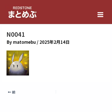
内
Main
容
Men
を
ス
キ
N0041
ッ
By
matomebu
/
2025年2月14日
プ
前