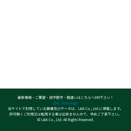
最新情報・ご要望・誤字脱字・間違いはこちらへDM下さい！
@rs_dokuringo
当サイトで利用している画像及びデータは、L&K Co., Ltd.に帰属します。
許可無くご利用又は転用する事は出来ませんので、予めご了承下さい。
© L&K Co., Ltd. All Rights Reserved.