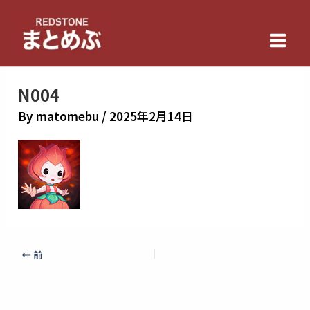
内
Main
容
Men
を
ス
キ
N004
ッ
By
matomebu
/
2025年2月14日
プ
前