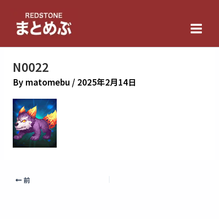
内
Main
容
Men
を
ス
キ
N0022
ッ
By
matomebu
/
2025年2月14日
プ
前