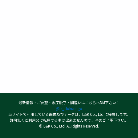
最新情報・ご要望・誤字脱字・間違いはこちらへDM下さい！
@rs_dokuringo
当サイトで利用している画像及びデータは、L&K Co., Ltd.に帰属します。
許可無くご利用又は転用する事は出来ませんので、予めご了承下さい。
© L&K Co., Ltd. All Rights Reserved.