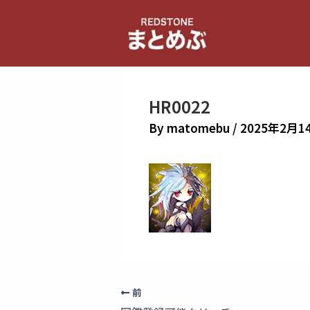
内
容
を
ス
キ
HR0022
ッ
プ
By
matomebu
/
2025年2月1
前