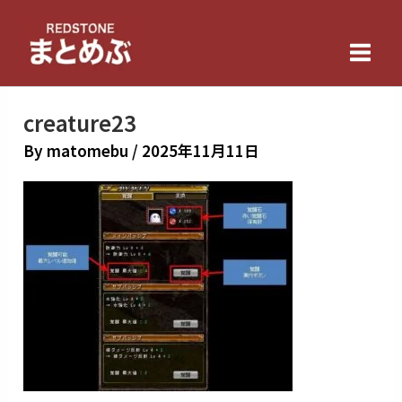
内
Main
容
Men
を
ス
キ
creature23
ッ
By
matomebu
/
2025年11月11日
プ