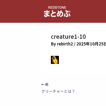
内
容
を
ス
キ
creature1-10
ッ
プ
By
rebirth2
/
2025年10月25
前
クリーチャーとは？