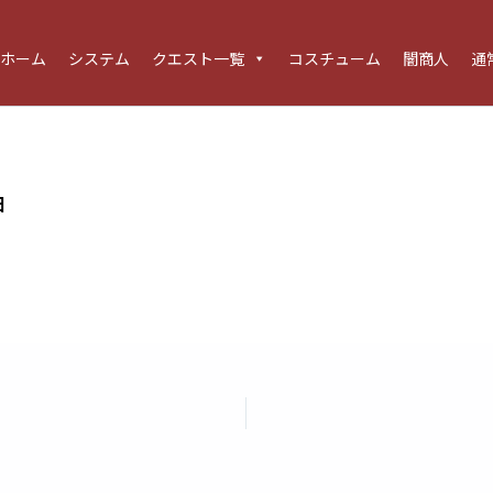
ホーム
システム
クエスト一覧
コスチューム
闇商人
通
日