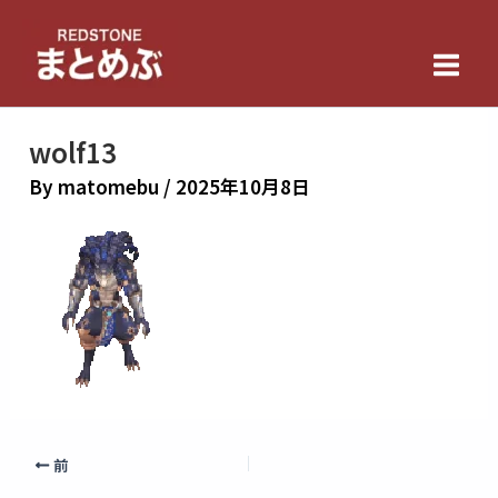
内
Main
容
Men
を
ス
キ
wolf13
ッ
By
matomebu
/
2025年10月8日
プ
前