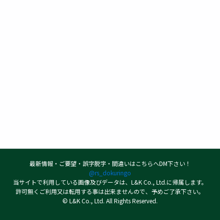
最新情報・ご要望・誤字脱字・間違いはこちらへDM下さい！
@rs_dokuringo
当サイトで利用している画像及びデータは、L&K Co., Ltd.に帰属します。
許可無くご利用又は転用する事は出来ませんので、予めご了承下さい。
© L&K Co., Ltd. All Rights Reserved.