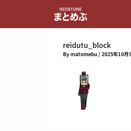
内
容
を
ス
キ
reidutu_block
ッ
プ
By
matomebu
/
2025年10月