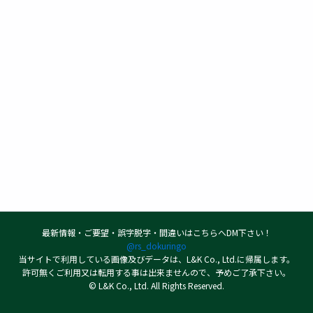
最新情報・ご要望・誤字脱字・間違いはこちらへDM下さい！
@rs_dokuringo
当サイトで利用している画像及びデータは、L&K Co., Ltd.に帰属します。
許可無くご利用又は転用する事は出来ませんので、予めご了承下さい。
© L&K Co., Ltd. All Rights Reserved.