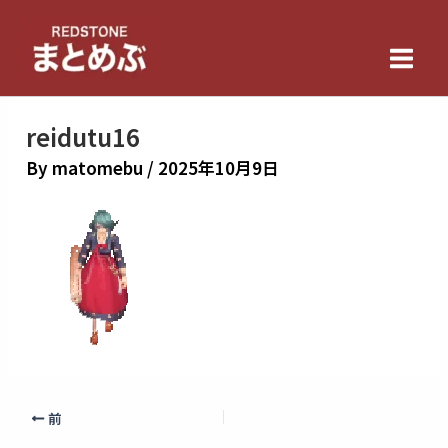
内
Main
容
Men
を
ス
キ
reidutu16
ッ
By
matomebu
/
2025年10月9日
プ
前