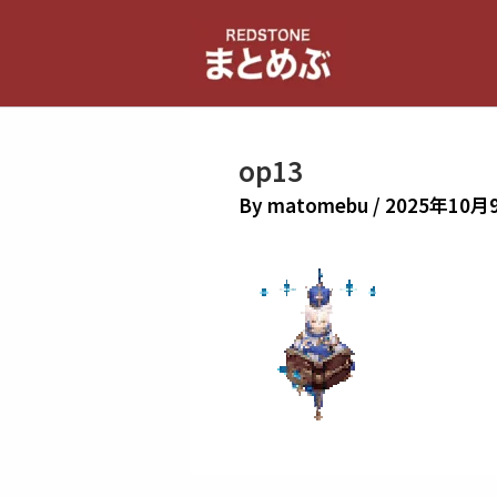
内
容
を
ス
キ
op13
ッ
プ
By
matomebu
/
2025年10月