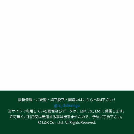
最新情報・ご要望・誤字脱字・間違いはこちらへDM下さい！
@rs_dokuringo
当サイトで利用している画像及びデータは、L&K Co., Ltd.に帰属します。
許可無くご利用又は転用する事は出来ませんので、予めご了承下さい。
© L&K Co., Ltd. All Rights Reserved.