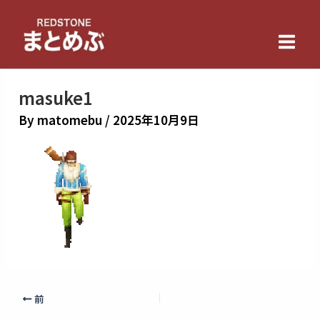
内
Main
容
Men
を
ス
キ
masuke1
ッ
By
matomebu
/
2025年10月9日
プ
前