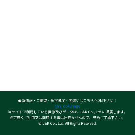
最新情報・ご要望・誤字脱字・間違いはこちらへDM下さい！
@rs_dokuringo
当サイトで利用している画像及びデータは、L&K Co., Ltd.に帰属します。
許可無くご利用又は転用する事は出来ませんので、予めご了承下さい。
© L&K Co., Ltd. All Rights Reserved.