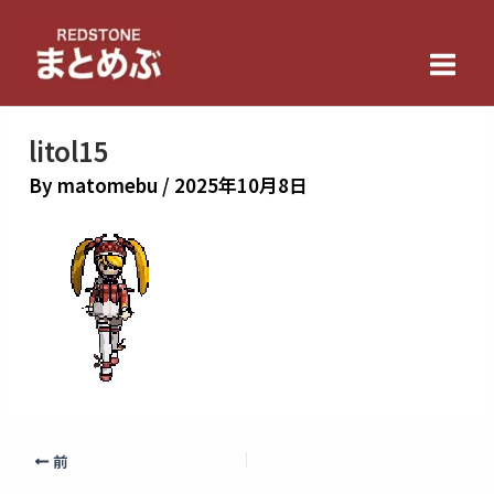
内
Main
容
Men
を
ス
キ
litol15
ッ
By
matomebu
/
2025年10月8日
プ
前