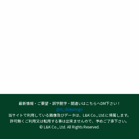
最新情報・ご要望・誤字脱字・間違いはこちらへDM下さい！
@rs_dokuringo
当サイトで利用している画像及びデータは、L&K Co., Ltd.に帰属します。
許可無くご利用又は転用する事は出来ませんので、予めご了承下さい。
© L&K Co., Ltd. All Rights Reserved.