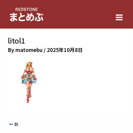
内
Main
容
Men
を
ス
キ
litol1
ッ
By
matomebu
/
2025年10月8日
プ
前