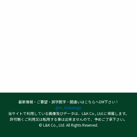
最新情報・ご要望・誤字脱字・間違いはこちらへDM下さい！
@rs_dokuringo
当サイトで利用している画像及びデータは、L&K Co., Ltd.に帰属します。
許可無くご利用又は転用する事は出来ませんので、予めご了承下さい。
© L&K Co., Ltd. All Rights Reserved.