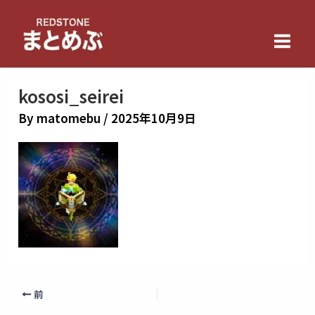
内
Main
容
Men
を
ス
キ
kososi_seirei
ッ
By
matomebu
/
2025年10月9日
プ
前