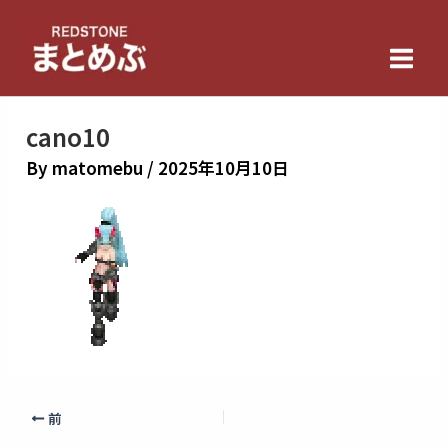
内
Main
容
Men
を
ス
キ
cano10
ッ
By
matomebu
/
2025年10月10日
プ
前