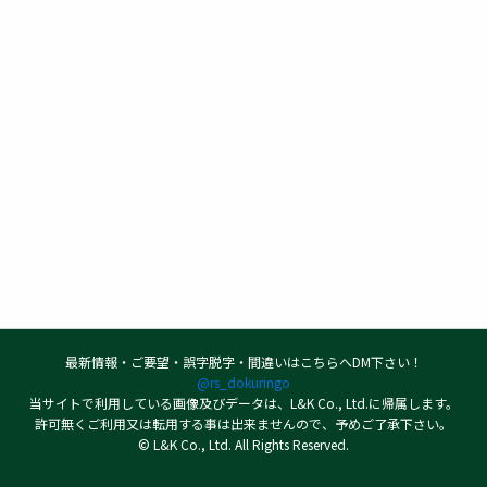
最新情報・ご要望・誤字脱字・間違いはこちらへDM下さい！
@rs_dokuringo
当サイトで利用している画像及びデータは、L&K Co., Ltd.に帰属します。
許可無くご利用又は転用する事は出来ませんので、予めご了承下さい。
© L&K Co., Ltd. All Rights Reserved.