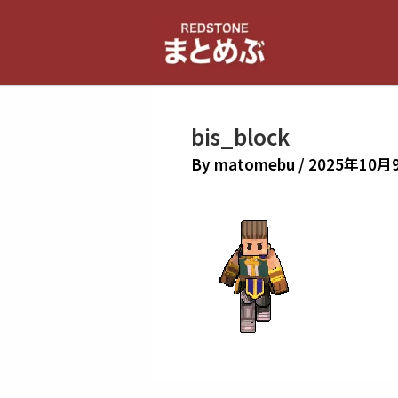
内
容
を
ス
キ
bis_block
ッ
プ
By
matomebu
/
2025年10月