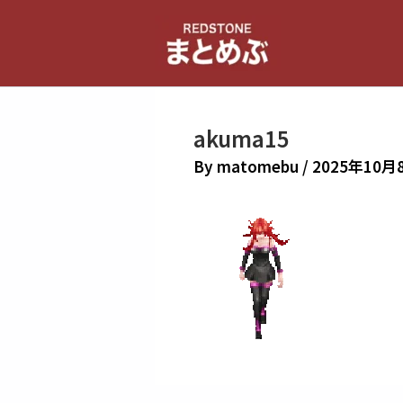
内
容
を
ス
キ
akuma15
ッ
プ
By
matomebu
/
2025年10月