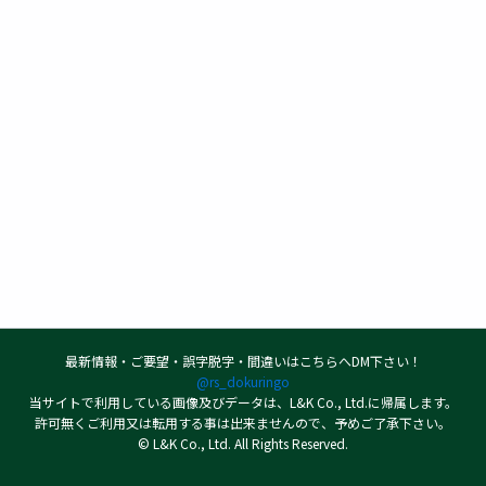
最新情報・ご要望・誤字脱字・間違いはこちらへDM下さい！
@rs_dokuringo
当サイトで利用している画像及びデータは、L&K Co., Ltd.に帰属します。
許可無くご利用又は転用する事は出来ませんので、予めご了承下さい。
© L&K Co., Ltd. All Rights Reserved.