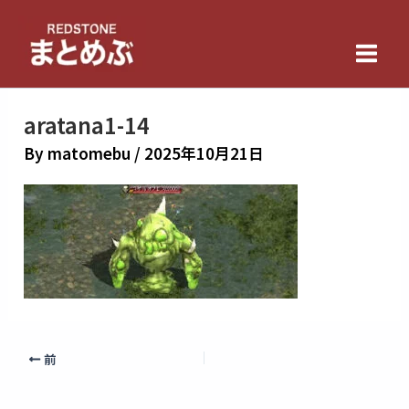
内
Main
容
Men
を
ス
キ
aratana1-14
ッ
By
matomebu
/
2025年10月21日
プ
前