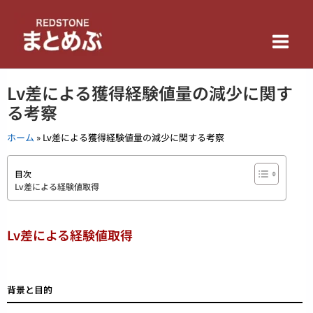
内
Main
容
を
Men
ス
キ
Lv差による獲得経験値量の減少に関す
ッ
プ
る考察
ホーム
»
Lv差による獲得経験値量の減少に関する考察
目次
Lv差による経験値取得
Lv差による経験値取得
背景と目的