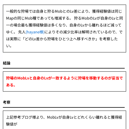
一般的な狩場では自身と狩るMobとのLv差により、獲得経験値は同じ
Mapの同じMob種であっても増減する。 狩るMobのLvが自身のLvと同
一の場合最も獲得経験値は多くなり、自身のLvから離れるほど減って
ゆく。 先人
(hayane様)
によりその減少比率は解明されているので、で
は実際に「どのLv差から狩場をひとつ上へ移すべきか」を考察した
い。
結論
狩場のMobLvと自身のLvが一致するように狩場を移動するのが妥当で
ある。
考察
上記参考ブログ様より、MobLvが自身Lvとどれくらい離れると獲得経
験値が