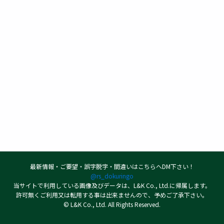
最新情報・ご要望・誤字脱字・間違いはこちらへDM下さい！
@rs_dokuringo
当サイトで利用している画像及びデータは、L&K Co., Ltd.に帰属します。
許可無くご利用又は転用する事は出来ませんので、予めご了承下さい。
© L&K Co., Ltd. All Rights Reserved.