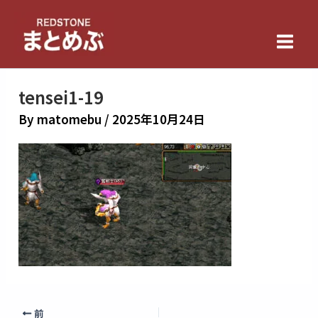
内
Main
容
Men
を
ス
キ
tensei1-19
ッ
By
matomebu
/
2025年10月24日
プ
前