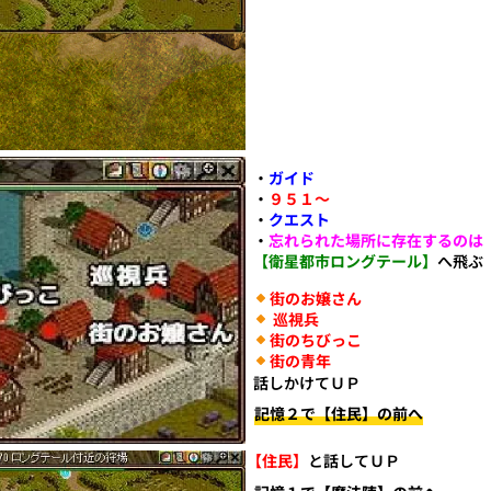
・
ガイド
・
９５１〜
・
クエスト
・
忘れられた場所に存在するのは
【衛星都市ロングテール】
へ飛ぶ
街のお嬢さん
巡視兵
街のちびっこ
街の青年
話しかけてＵＰ
記憶２で【住民】の前へ
【住民】
と話してＵＰ