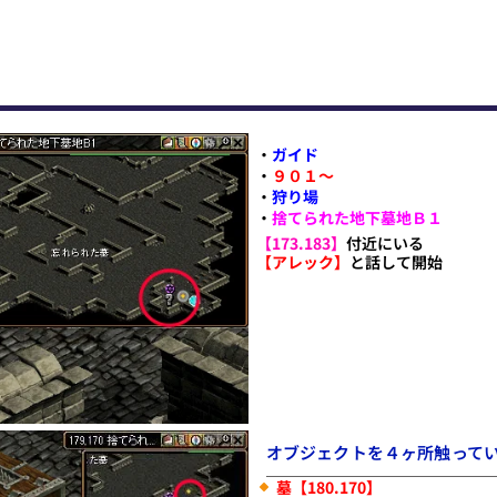
・
ガイド
・
９０１〜
・
狩り場
・
捨てられた地下墓地Ｂ１
【173.183】
付近にいる
【アレック】
と話して開始
オブジェクトを４ヶ所触って
墓【180.170】