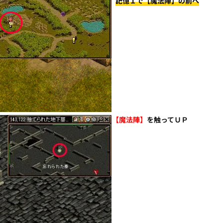
記憶１で【魔法陣】の前へ
【魔法陣】
を触ってＵＰ