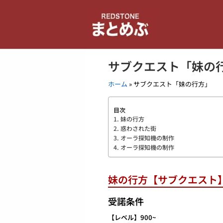
内
容
を
ス
キ
サブクエスト「妹の
ッ
プ
ホーム
»
サブクエスト「妹の行方」
目次
1. 妹の行方
2. 惑わされた街
3. オーラ探知機の制作
4. オーラ探知機の制作
妹の行方【サブクエスト
受諾条件
【レベル】900~