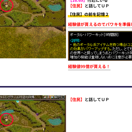
【住民】
と話してＵＰ
【住民】の前を記憶２
経験値が貰えるのでパワキを準備
経験値99億が貰える！
【住民】
と話してＵＰ