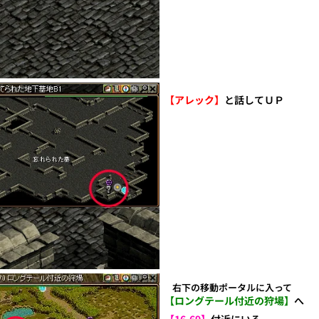
【アレック】
と話してＵＰ
右下の移動ポータルに入って
【ロングテール付近の狩場】
へ
【16.69】
付近にいる