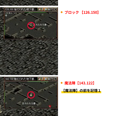
ブロック 【126.150】
魔法陣【143.122】
【魔法陣】の前を記憶１