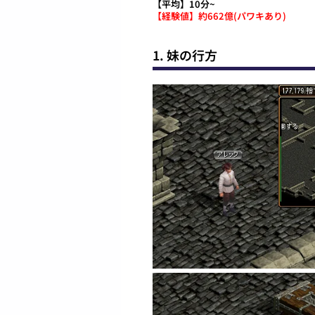
【平均】10分~
【経験値】約662億(パワキあり)
1. 妹の行方