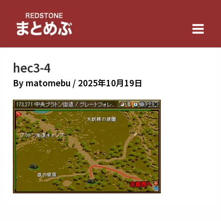
内
Main
容
Men
を
ス
キ
hec3-4
ッ
By
matomebu
/
2025年10月19日
プ