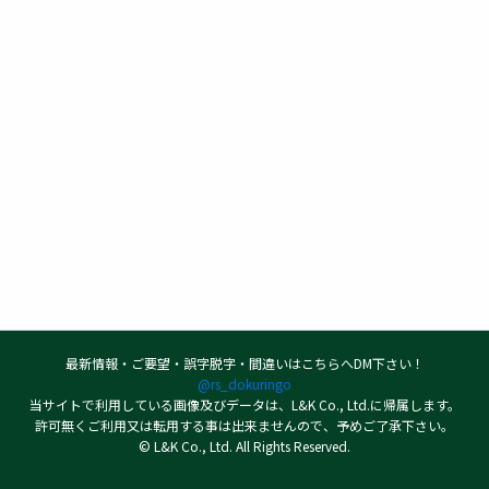
最新情報・ご要望・誤字脱字・間違いはこちらへDM下さい！
@rs_dokuringo
当サイトで利用している画像及びデータは、L&K Co., Ltd.に帰属します。
許可無くご利用又は転用する事は出来ませんので、予めご了承下さい。
© L&K Co., Ltd. All Rights Reserved.