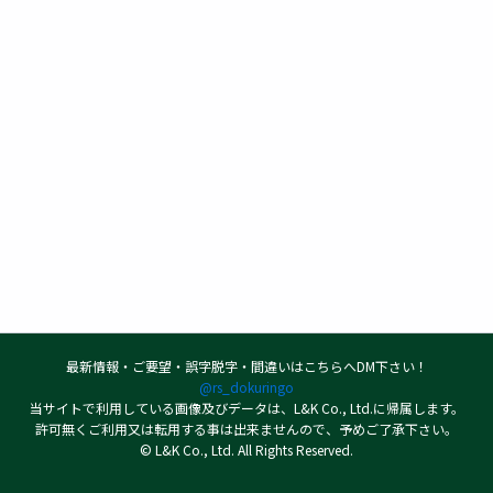
最新情報・ご要望・誤字脱字・間違いはこちらへDM下さい！
@rs_dokuringo
当サイトで利用している画像及びデータは、L&K Co., Ltd.に帰属します。
許可無くご利用又は転用する事は出来ませんので、予めご了承下さい。
© L&K Co., Ltd. All Rights Reserved.