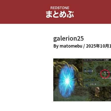
内
容
を
ス
キ
galerion25
ッ
プ
By
matomebu
/
2025年10月