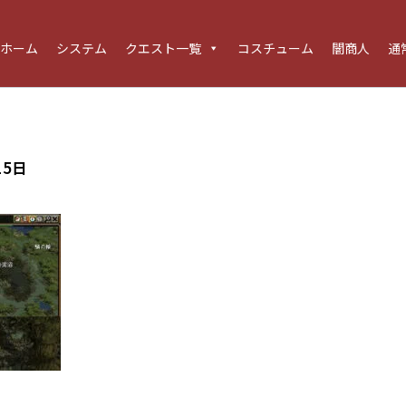
ホーム
システム
クエスト一覧
コスチューム
闇商人
通
15日