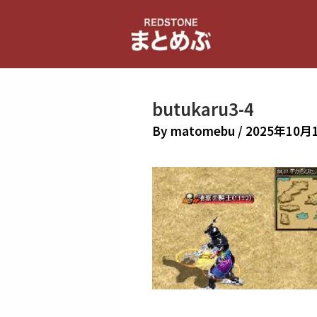
内
容
を
ス
キ
butukaru3-4
ッ
プ
By
matomebu
/
2025年10月