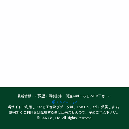
最新情報・ご要望・誤字脱字・間違いはこちらへDM下さい！
@rs_dokuringo
当サイトで利用している画像及びデータは、L&K Co., Ltd.に帰属します。
許可無くご利用又は転用する事は出来ませんので、予めご了承下さい。
© L&K Co., Ltd. All Rights Reserved.