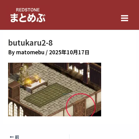
内
Main
容
Men
を
ス
キ
butukaru2-8
ッ
By
matomebu
/
2025年10月17日
プ
前