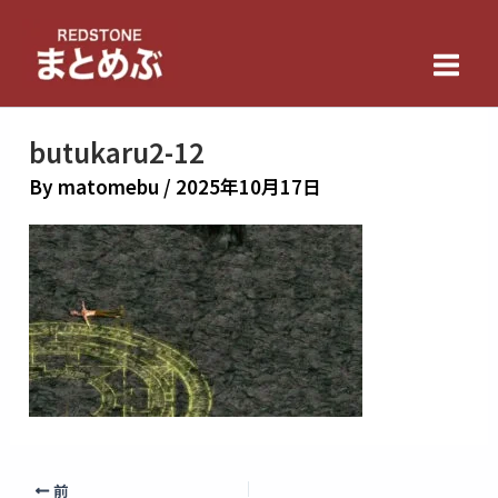
内
Main
容
Men
を
ス
キ
butukaru2-12
ッ
By
matomebu
/
2025年10月17日
プ
前