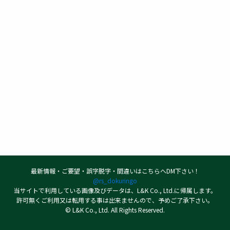
最新情報・ご要望・誤字脱字・間違いはこちらへDM下さい！
@rs_dokuringo
当サイトで利用している画像及びデータは、L&K Co., Ltd.に帰属します。
許可無くご利用又は転用する事は出来ませんので、予めご了承下さい。
© L&K Co., Ltd. All Rights Reserved.