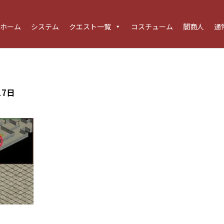
ホーム
システム
クエスト一覧
コスチューム
闇商人
通
17日