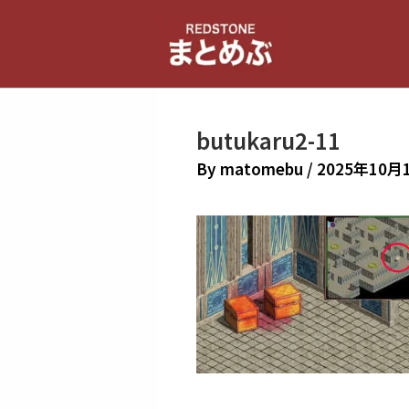
内
容
を
ス
キ
butukaru2-11
ッ
プ
By
matomebu
/
2025年10月